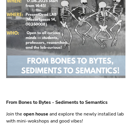
bestätigen
Sie diesen
Link.
Beginn
Zum
des
Inhalt
Seitenbereichs:
(Zugriffstaste
Seitenbereiche:
1)
Zur
Positionsanzeige
(Zugriffstaste
2)
Zur
Hauptnavigation
(Zugriffstaste
From Bones to Bytes - Sediments to Semantics
3)
Zu
Join the
open house
and explore the newly installed lab
den
with mini-wokshops and good vibes!
Zusatzinformationen