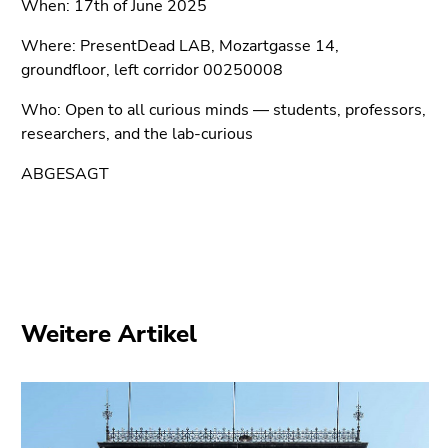
When: 17th of June 2025
(Zugriffstaste
5)
Where: PresentDead LAB, Mozartgasse 14,
Zu
groundfloor, left corridor 00250008
den
Seiteneinstellungen
Who: Open to all curious minds — students, professors,
(Benutzer/Sprache)
researchers, and the lab-curious
(Zugriffstaste
ABGESAGT
8)
Zur
Suche
(Zugriffstaste
9)
Ende
Weitere Artikel
dieses
Seitenbereichs.
Zur
Übersicht
der