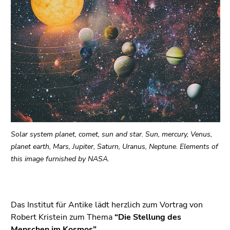
bestätigen
Sie diesen
Link.
Beginn
Zum
des
Inhalt
Seitenbereichs:
(Zugriffstaste
Seitenbereiche:
1)
Zur
Positionsanzeige
(Zugriffstaste
2)
Solar system planet, comet, sun and star. Sun, mercury, Venus,
Zur
planet earth, Mars, Jupiter, Saturn, Uranus, Neptune. Elements of
Hauptnavigation
this image furnished by NASA.
(Zugriffstaste
3)
Zu
Das Institut für Antike lädt herzlich zum Vortrag von
den
Robert Kristein zum Thema
“Die Stellung des
Zusatzinformationen
Menschen im Kosmos”