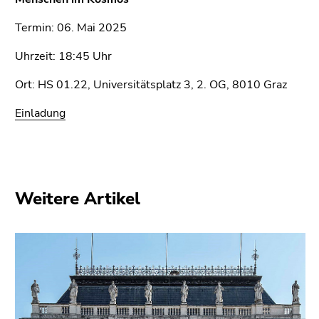
(Zugriffstaste
5)
Termin: 06. Mai 2025
Zu
den
Uhrzeit: 18:45 Uhr
Seiteneinstellungen
Ort: HS 01.22, Universitätsplatz 3, 2. OG, 8010 Graz
(Benutzer/Sprache)
(Zugriffstaste
Einladung
8)
Zur
Suche
(Zugriffstaste
9)
Weitere Artikel
Ende
dieses
Seitenbereichs.
Zur
Übersicht
der