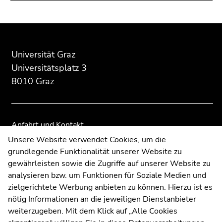
Beginn
Ende
Ende
des
dieses
dieses
Seitenbereichs:
Seitenbereichs.
Seitenbereichs.
Universität Graz
Zusatzinformationen:
Zur
Zur
Universitätsplatz 3
Übersicht
Übersicht
8010 Graz
der
der
Seitenbereiche
Seitenbereiche
Anfahrt und Kontakt
Kommunikation und Öffentlichkeitsarbeit
Unsere Website verwendet Cookies, um die
grundlegende Funktionalität unserer Website zu
Moodle
gewährleisten sowie die Zugriffe auf unserer Website zu
UNIGRAZonline
analysieren bzw. um Funktionen für Soziale Medien und
Impressum
zielgerichtete Werbung anbieten zu können. Hierzu ist es
Datenschutzerklärung
nötig Informationen an die jeweiligen Dienstanbieter
Cookie-Einstellungen
weiterzugeben. Mit dem Klick auf „Alle Cookies
Barrierefreiheitserklärung