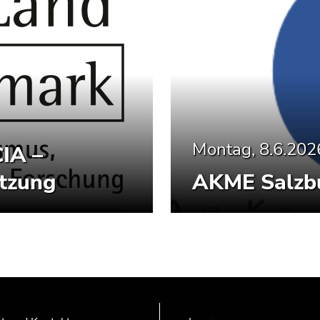
Montag, 8.6.202
IA –
tzung
AKME Salzbu