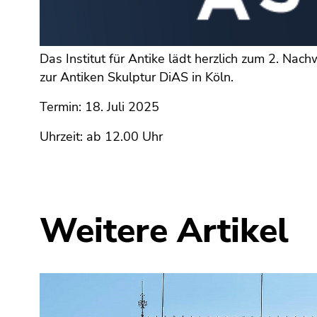
(Zugriffstaste
5)
Zu
den
Das Institut für Antike lädt herzlich zum 2. Na
Seiteneinstellungen
zur Antiken Skulptur DiAS in Köln.
(Benutzer/Sprache)
Termin: 18. Juli 2025
(Zugriffstaste
8)
Uhrzeit: ab 12.00 Uhr
Zur
Suche
(Zugriffstaste
9)
Weitere Artikel
Ende
dieses
Seitenbereichs.
Zur
Übersicht
der