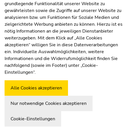
dieses
grundlegende Funktionalität unserer Website zu
Moodle
Seitenbereichs.
gewährleisten sowie die Zugriffe auf unserer Website zu
UNIGRAZonline
Zur
analysieren bzw. um Funktionen für Soziale Medien und
Impressum
Übersicht
zielgerichtete Werbung anbieten zu können. Hierzu ist es
Datenschutzerklärung
der
nötig Informationen an die jeweiligen Dienstanbieter
Cookie-Einstellungen
Seitenbereiche
weiterzugeben. Mit dem Klick auf „Alle Cookies
Barrierefreiheitserklärung
akzeptieren“ willigen Sie in diese Datenverarbeitungen
ein. Individuelle Auswahlmöglichkeiten, weitere
Informationen und die Widerrufsmöglichkeit finden Sie
nachfolgend (sowie im Footer) unter „Cookie-
Wetterstation
Uni Graz
Einstellungen“.
Alle Cookies akzeptieren
Nur notwendige Cookies akzeptieren
Cookie-Einstellungen