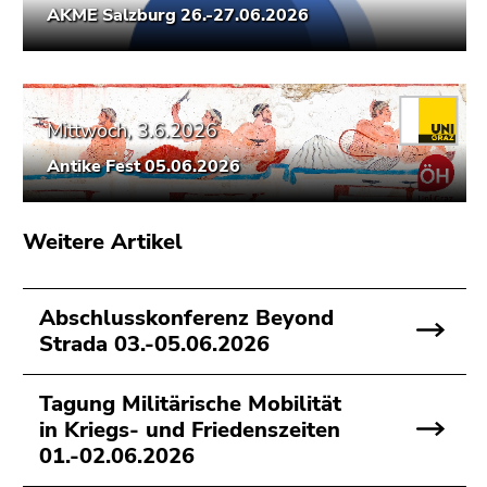
Seitenbereichs.
AKME Salzburg 26.-27.06.2026
Zur
Übersicht
der
Seitenbereiche
Mittwoch, 3.6.2026
Antike Fest 05.06.2026
Weitere Artikel
Abschlusskonferenz Beyond
Strada 03.-05.06.2026
Tagung Militärische Mobilität
in Kriegs- und Friedenszeiten
01.-02.06.2026