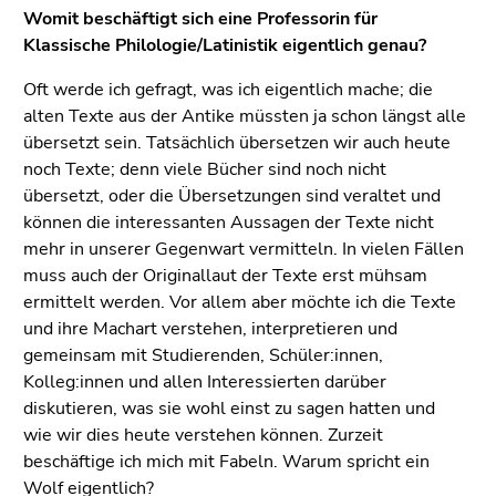
4)
Womit beschäftigt sich eine Professorin für
Zu
Klassische Philologie/Latinistik eigentlich genau?
den
Zusatzinformationen
Oft werde ich gefragt, was ich eigentlich mache; die
(Zugriffstaste
alten Texte aus der Antike müssten ja schon längst alle
5)
übersetzt sein. Tatsächlich übersetzen wir auch heute
Zu
noch Texte; denn viele Bücher sind noch nicht
den
übersetzt, oder die Übersetzungen sind veraltet und
Seiteneinstellungen
können die interessanten Aussagen der Texte nicht
(Benutzer/Sprache)
mehr in unserer Gegenwart vermitteln. In vielen Fällen
(Zugriffstaste
muss auch der Originallaut der Texte erst mühsam
8)
ermittelt werden. Vor allem aber möchte ich die Texte
Zur
und ihre Machart verstehen, interpretieren und
Suche
gemeinsam mit Studierenden, Schüler:innen,
(Zugriffstaste
Kolleg:innen und allen Interessierten darüber
9)
diskutieren, was sie wohl einst zu sagen hatten und
wie wir dies heute verstehen können. Zurzeit
Ende
beschäftige ich mich mit Fabeln. Warum spricht ein
dieses
Wolf eigentlich?