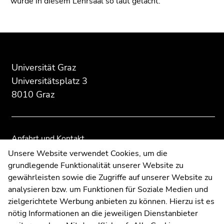
wurde in diesem Lehrsaal so laut gelacht.
Beginn
Ende
Ende
des
dieses
dieses
Seitenbereichs:
Seitenbereichs.
Seitenbereichs.
Universität Graz
Zusatzinformationen:
Zur
Zur
Universitätsplatz 3
Übersicht
Übersicht
8010 Graz
der
der
Seitenbereiche
Seitenbereiche
Anfahrt und Kontakt
Kommunikation und Öffentlichkeitsarbeit
Unsere Website verwendet Cookies, um die
grundlegende Funktionalität unserer Website zu
Moodle
gewährleisten sowie die Zugriffe auf unserer Website zu
UNIGRAZonline
analysieren bzw. um Funktionen für Soziale Medien und
Impressum
zielgerichtete Werbung anbieten zu können. Hierzu ist es
Datenschutzerklärung
nötig Informationen an die jeweiligen Dienstanbieter
Cookie-Einstellungen