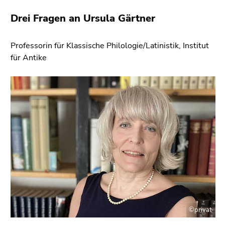
bestätigen
Sie diesen
Drei Fragen an Ursula Gärtner
Link.
Professorin für Klassische Philologie/Latinistik, Institut
Beginn
Zum
für Antike
des
Inhalt
Seitenbereichs:
(Zugriffstaste
Seitenbereiche:
1)
Zur
Positionsanzeige
(Zugriffstaste
2)
Zur
Hauptnavigation
(Zugriffstaste
3)
Zur
Unternavigation
©privat
(Zugriffstaste